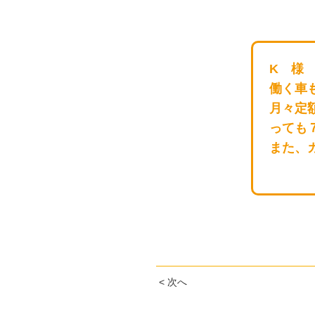
K 様
働く車
月々定
っても
また、
< 次へ